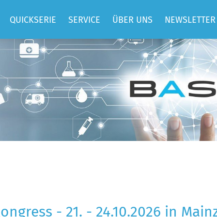
QUICKSERIE
SERVICE
ÜBER UNS
NEWSLETTER
QUICKIMPF
SUPPORT
TEAM
QUICKBEM
BASIS
JOBS
HOSTING
ELLEN
REFERENZEN
CONSULTING
DATEN UND
ENTWICKLUNG
FAKTEN
TRAININGS
SPENDEN UND
MITGLIEDSCHAFT
ngress - 21. - 24.10.2026 in Mainz