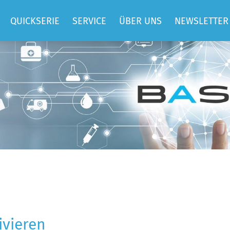
QUICKSERIE
SERVICE
ÜBER UNS
NEWSLETTER
QUICKIMPF
SUPPORT
TEAM
QUICKBEM
BASIS
JOBS
HOSTING
ELLEN
REFERENZEN
CONSULTING
DATEN UND
ENTWICKLUNG
FAKTEN
TRAININGS
SPENDEN UND
MITGLIEDSCHAFT
ivieren